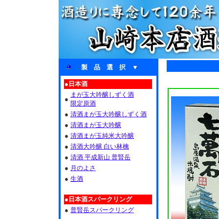
製 品 選 択 ▼
●日本酒
まが玉大吟醸しずく酒
●
限定原酒
●
清酒まが玉大吟醸しずく酒
●
清酒まが玉大吟醸
●
清酒まが玉純米大吟醸
●
清酒大吟醸 白い林檎
●
清酒 平成新山 普賢岳
●
月のよさ
●
生酒
●日本酒スパークリング
●
普賢岳スパークリング