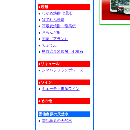
●焼酎
●
わかめ焼酎 七萬石
●
ばてれん長崎
●
貯蔵麦焼酎 龍馬伝
●
おらんだ船
●
阿蘭（アラン）
●
てふてふ
●
島原温泉米焼酎 七萬石
●リキュール
●
シマバラフランボワーズ
●ワイン
●
キエーティ市産ワイン
●その他
雲仙島原の天然水
●
雲仙島原の天然水