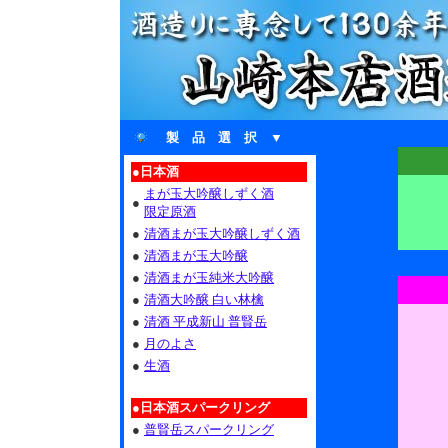
製 品 選 択 ▼
●日本酒
まが玉大吟醸しずく酒
●
限定原酒
●
清酒まが玉大吟醸しずく酒
●
清酒まが玉大吟醸
●
清酒まが玉純米大吟醸
●
清酒大吟醸 白い林檎
●
清酒 平成新山 普賢岳
●
月のよさ
●
生酒
●日本酒スパークリング
●
普賢岳スパークリング