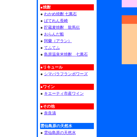
●焼酎
●
わかめ焼酎 七萬石
●
ばてれん長崎
●
貯蔵麦焼酎 龍馬伝
●
おらんだ船
●
阿蘭（アラン）
●
てふてふ
●
島原温泉米焼酎 七萬石
●リキュール
●
シマバラフランボワーズ
●ワイン
●
キエーティ市産ワイン
●その他
●
奈良漬
雲仙島原の天然水
●
雲仙島原の天然水